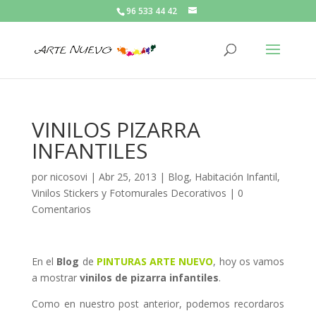
96 533 44 42
VINILOS PIZARRA
INFANTILES
por
nicosovi
|
Abr 25, 2013
|
Blog
,
Habitación Infantil
,
Vinilos Stickers y Fotomurales Decorativos
|
0
Comentarios
En el
Blog
de
PINTURAS ARTE NUEVO
, hoy os vamos
a mostrar
vinilos de pizarra infantiles
.
Como en nuestro post anterior, podemos recordaros