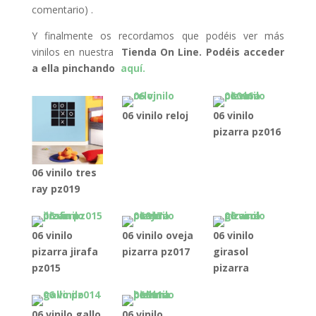
comentario) .
Y finalmente os recordamos que podéis ver más
vinilos en nuestra
Tienda On Line. Podéis acceder
a ella pinchando
aquí.
06 vinilo reloj
06 vinilo
pizarra pz016
06 vinilo tres
ray pz019
06 vinilo
06 vinilo oveja
06 vinilo
pizarra jirafa
pizarra pz017
girasol
pz015
pizarra
06 vinilo gallo
06 vinilo