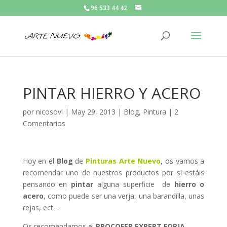
96 533 44 42
PINTAR HIERRO Y ACERO
por
nicosovi
|
May 29, 2013
|
Blog
,
Pintura
|
2
Comentarios
Hoy en el
Blog
de
Pinturas Arte Nuevo
, os vamos a
recomendar uno de nuestros productos por si estáis
pensando en
pintar
alguna superficie de
hierro o
acero
, como puede ser una verja, una barandilla, unas
rejas, ect…
Os recomendamos el
PROCOFER EXPERT FORJA
.