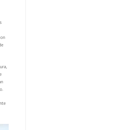
es
con
de
ura,
e
an
o.
ante