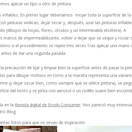
emos aplicar un tipo u otro de pintura.
inflables. En primer lugar deberíamos mojar toda la superficie de la
 pinturas vinílicas, dejar secar y, después, usar las pinturas inflabl
o (dibujos de hojas, flores, círculos y un interminable etcétera). A
dos manos de impermeabilizante, volver a dejar que se seque y rociar 
ptimo si el procedimiento se repite tres veces.Tras aplicar una mano 
n antes de dar una segunda pasada.
caución de lijar y limpiar bien la superficie antes de pasar la pint
illas para dibujar motivos en torno a la maceta representa una variant
forme (y dejar secar bien, como siempre que se utilice pintura), se peg
erficie del tiesto y se pinta con aerosol o un rodillo suave bien escurrid
la en la
Revista digital de Eroski Consumer
. Nos pareció muy interes
tro Blog.
tas fotos para que os sirvan de inspiración.