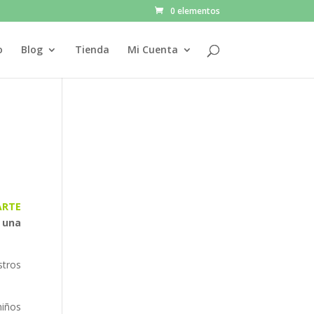
0 elementos
o
Blog
Tienda
Mi Cuenta
ARTE
 una
stros
niños