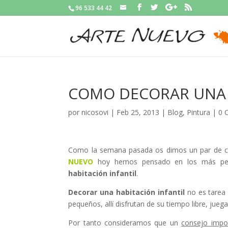
96 533 44 42
COMO DECORAR UNA 
por
nicosovi
|
Feb 25, 2013
|
Blog
,
Pintura
|
0 
Como la semana pasada os dimos un par de 
NUEVO
hoy hemos pensado en los más pequ
habitación infantil
.
Decorar una habitación infantil
no es tarea 
pequeños, allí disfrutan de su tiempo libre, jue
Por tanto consideramos que un
consejo impo