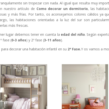
tranquilamente sin tropezar con nada. Al igual que resulta muy impor
 nuestro artículo de
Como decorar un dormitorio
, las habitac
osas y más frías. Por tanto, os aconsejamos colores cálidos ya qu
go, las habitaciones orientadas a la luz del sur son particular
erlas más frescas.
mer lugar debemos tener en cuenta la
edad del niño
. Según expert
1º fase (
0-3 años
) y 2º fase (
3-11 años
).
ara decorar una habitación infantil en su
2ª Fase.
Y os vamos a mo