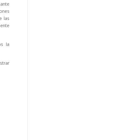
tante
iones
e las
mente
os la
strar