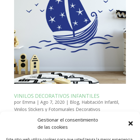
VINILOS DECORATIVOS INFANTILES
por
Emma
|
Ago 7, 2020
|
Blog
,
Habitación Infantil
,
Vinilos Stickers y Fotomurales Decorativos
Gestionar el consentimiento
En el blog de PINTURAS ARTE NUEVO,
de las cookies
hoy queremos mostramos algunos VINILOS
DECORATIVOS INFANTILES nuevos que podéis
Este sitio web utiliza cookies para que usted tenga la mejor experiencia