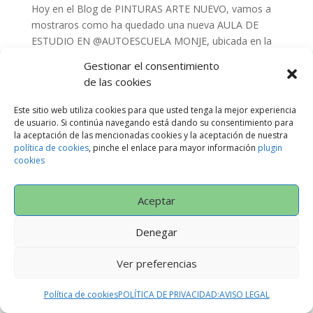
Hoy en el Blog de PINTURAS ARTE NUEVO, vamos a
mostraros como ha quedado una nueva AULA DE
ESTUDIO EN @AUTOESCUELA MONJE, ubicada en la
Avda. Juan Carlos I, nº 63 en Ibi. Muchos de vosotros
Gestionar el consentimiento
habéis aprovechado este confinamiento para preparar
de las cookies
vuestros negocios,...
Este sitio web utiliza cookies para que usted tenga la mejor experiencia
de usuario. Si continúa navegando está dando su consentimiento para
la aceptación de las mencionadas cookies y la aceptación de nuestra
Política de Privacidad
AVISO LEGAL
política de cookies
, pinche el enlace para mayor información
plugin
CONDICIONES GENERALES
cookies
Política de cookies (UE)
Aceptar
Denegar
Designed by
Neodiseño
Ver preferencias
Política de cookies
POLÍTICA DE PRIVACIDAD:
AVISO LEGAL