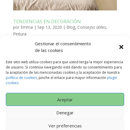
TENDENCIAS EN DECORACIÓN
por
Emma
|
Sep 13, 2020
|
Blog
,
Consejos útiles
,
Pintura
Gestionar el consentimiento
En el post de Pinturas Arte Nuevo de hoy, os vamos a
de las cookies
mostrar algunas de las últimas tendencias en
decoración. LAS FIGURAS GEOMÉTRICAS Este otoño,
Este sitio web utiliza cookies para que usted tenga la mejor experiencia
las figuras geométricas han invadido la decoración del
de usuario. Si continúa navegando está dando su consentimiento para
la aceptación de las mencionadas cookies y la aceptación de nuestra
hogar y van a quedarse por un largo tiempo. Las
política de cookies
, pinche el enlace para mayor información
plugin
figuras geométricas...
cookies
Aceptar
Política de Privacidad
AVISO LEGAL
CONDICIONES GENERALES
Denegar
Política de cookies (UE)
Ver preferencias