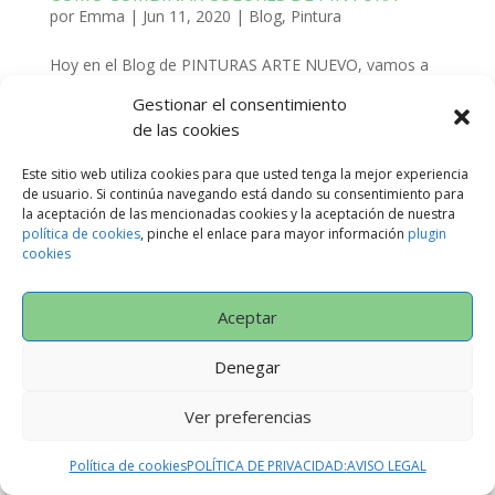
por
Emma
|
Jun 11, 2020
|
Blog
,
Pintura
Hoy en el Blog de PINTURAS ARTE NUEVO, vamos a
ayudaros a combinar colores para vuestras paredes. A
Gestionar el consentimiento
veces algo tan sencillo, nos resulta muy difícil. Por este
de las cookies
motivo, queremos mostraros lo sencillo que puede ser
realizar una buena combinación con la...
Este sitio web utiliza cookies para que usted tenga la mejor experiencia
de usuario. Si continúa navegando está dando su consentimiento para
la aceptación de las mencionadas cookies y la aceptación de nuestra
política de cookies
, pinche el enlace para mayor información
plugin
cookies
Política de Privacidad
AVISO LEGAL
CONDICIONES GENERALES
Política de cookies (UE)
Aceptar
Denegar
Designed by
Neodiseño
Ver preferencias
Política de cookies
POLÍTICA DE PRIVACIDAD:
AVISO LEGAL