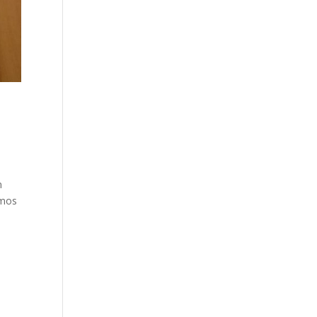
n
emos