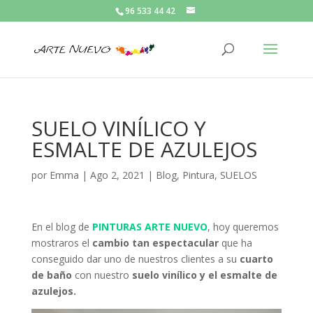
96 533 44 42
SUELO VINÍLICO Y
ESMALTE DE AZULEJOS
por
Emma
|
Ago 2, 2021
|
Blog
,
Pintura
,
SUELOS
En el blog de
PINTURAS ARTE NUEVO
, hoy queremos
mostraros el
cambio tan espectacular
que ha
conseguido dar uno de nuestros clientes a su
cuarto
de baño
con nuestro
suelo vinílico y el esmalte de
azulejos.