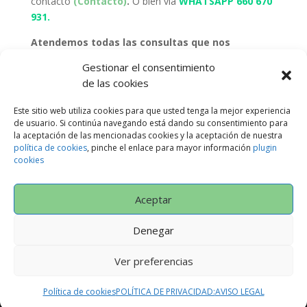
contacto
(Contacto)
.
O bien vía
WHATSAPP 660 670
931.
Atendemos todas las consultas que nos
realicéis
,
intentamos daros un trato
Gestionar el consentimiento
personalizado
por cualquiera de las vías anteriores, la
de las cookies
que vosotros prefiráis.
Este sitio web utiliza cookies para que usted tenga la mejor experiencia
Suscríbete a nuestra
«
NEWSLETTER»
y
te
de usuario. Si continúa navegando está dando su consentimiento para
mantendremos informado de
TODAS LAS
la aceptación de las mencionadas cookies y la aceptación de nuestra
NOVEDADES OFERTAS, ETC
…
Pinchando
aquí.
política de cookies
, pinche el enlace para mayor información
plugin
cookies
Aceptar
Política de Privacidad
AVISO LEGAL
CONDICIONES GENERALES
Denegar
Política de cookies (UE)
Ver preferencias
Política de cookies
POLÍTICA DE PRIVACIDAD:
AVISO LEGAL
Designed by
Neodiseño