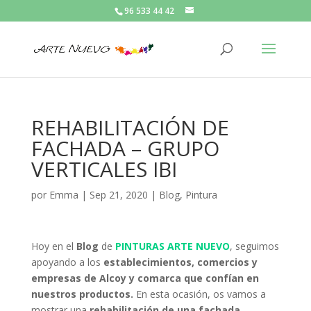
96 533 44 42
REHABILITACIÓN DE
FACHADA – GRUPO
VERTICALES IBI
por
Emma
|
Sep 21, 2020
|
Blog
,
Pintura
Hoy en el
Blog
de
PINTURAS ARTE NUEVO
, seguimos
apoyando a los
establecimientos, comercios y
empresas de Alcoy y comarca que confían en
nuestros productos.
En esta ocasión, os vamos a
mostrar una
rehabilitación de una fachada