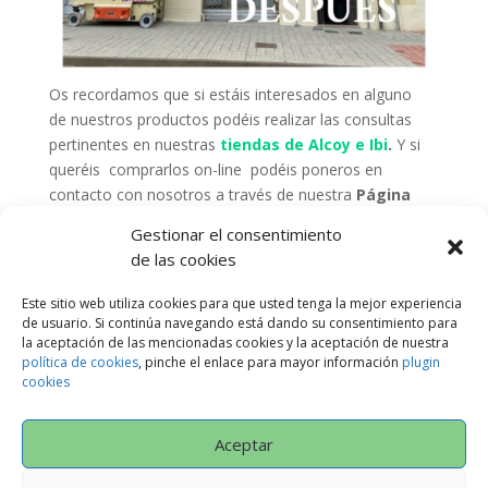
Os recordamos que si estáis interesados en alguno
de nuestros productos podéis realizar las consultas
pertinentes en nuestras
tiendas de Alcoy e Ibi
.
Y si
queréis comprarlos on-line podéis poneros en
contacto con nosotros a través de nuestra
Página
Web, pinchando aquí sobre
Gestionar el consentimiento
contacto
(Contacto)
. O bien vía WHATSAPP 660
de las cookies
670 931.
Este sitio web utiliza cookies para que usted tenga la mejor experiencia
Suscríbete a nuestra
«NEWSLETTER»
y te
de usuario. Si continúa navegando está dando su consentimiento para
mantendremos informado de TODAS LAS
la aceptación de las mencionadas cookies y la aceptación de nuestra
NOVEDADES OFERTAS, ETC… Pinchando
aquí.
política de cookies
, pinche el enlace para mayor información
plugin
cookies
Aceptar
Política de Privacidad
AVISO LEGAL
CONDICIONES GENERALES