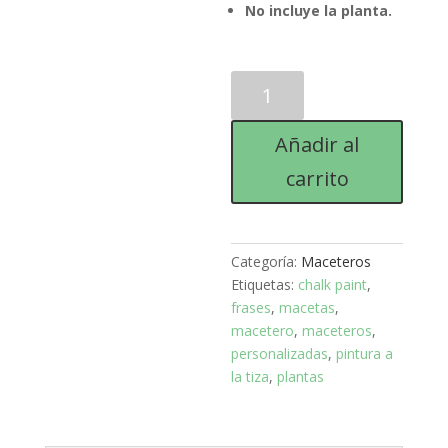
No incluye la planta.
MACETERO
CHALK
PAINT
Añadir al
"BONITA"
13CM.
carrito
cantidad
Categoría:
Maceteros
Etiquetas:
chalk paint
,
frases
,
macetas
,
macetero
,
maceteros
,
personalizadas
,
pintura a
la tiza
,
plantas