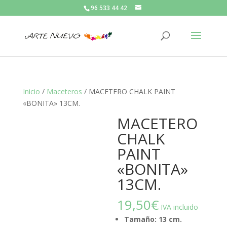
96 533 44 42
Inicio
/
Maceteros
/ MACETERO CHALK PAINT
«BONITA» 13CM.
MACETERO
CHALK
PAINT
«BONITA»
13CM.
19,50
€
IVA incluido
Tamaño: 13 cm.