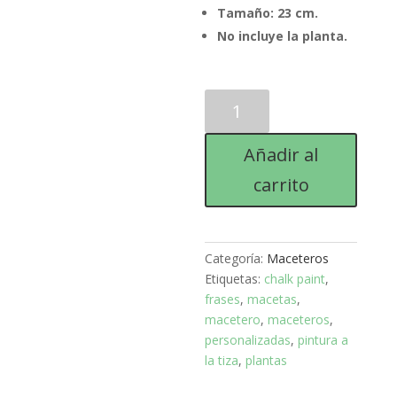
Tamaño: 23 cm.
No incluye la planta.
MACETERO
CHALK
PAINT
Añadir al
"AQUÍ
ME
carrito
PLANTO"
23
CM.
Categoría:
Maceteros
cantidad
Etiquetas:
chalk paint
,
frases
,
macetas
,
macetero
,
maceteros
,
personalizadas
,
pintura a
la tiza
,
plantas