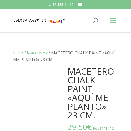
96 533 44 42
Inicio
/
Maceteros
/ MACETERO CHALK PAINT «AQUÍ
ME PLANTO» 23 CM.
MACETERO
CHALK
PAINT
«AQUÍ ME
PLANTO»
23 CM.
29,50
€
IVA incluido