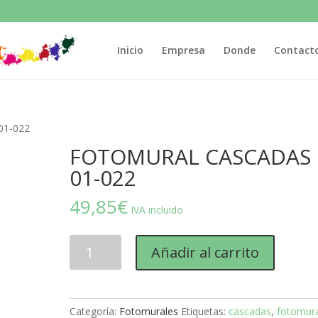
Inicio
Empresa
Donde
Contact
01-022
FOTOMURAL CASCADAS
01-022
49,85
€
IVA incluido
FOTOMURAL
Añadir al carrito
CASCADAS
01-
022
cantidad
Categoría:
Fotomurales
Etiquetas:
cascadas
,
fotomura