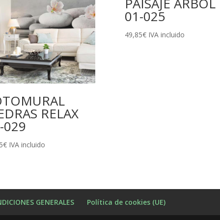
PAISAJE ÁRBOL
01-025
49,85
€
IVA incluido
OTOMURAL
EDRAS RELAX
-029
5
€
IVA incluido
DICIONES GENERALES
Política de cookies (UE)