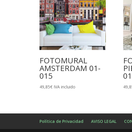
FOTOMURAL
F
AMSTERDAM 01-
PI
015
01
49,85
€
IVA incluido
49,8
Política de Privacidad
AVISO LEGAL
CON