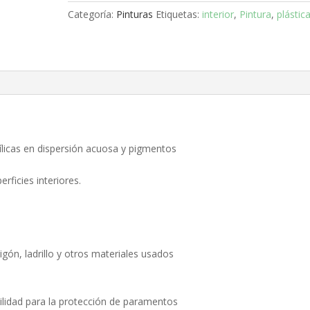
C10
Categoría:
Pinturas
Etiquetas:
interior
,
Pintura
,
plástic
NARANJA
5
KG.
cantidad
ílicas en dispersión acuosa y pigmentos
rficies interiores.
ón, ladrillo y otros materiales usados
bilidad para la protección de paramentos