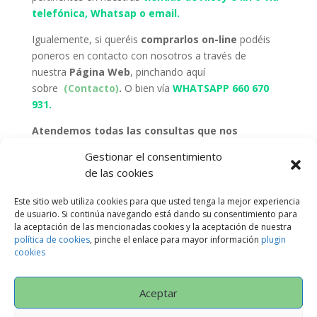
telefónica, Whatsap o email.
Igualemente, si queréis
comprarlos on-line
podéis
poneros en contacto con nosotros a través de
nuestra
Página Web
, pinchando aquí
sobre
(Contacto)
.
O bien vía
WHATSAPP 660 670
931.
Atendemos todas las consultas que nos
realicéis
,
intentamos daros un trato
Gestionar el consentimiento
personalizado
por cualquiera de las vías anteriores, la
de las cookies
que vosotros prefiráis.
Este sitio web utiliza cookies para que usted tenga la mejor experiencia
Suscríbete a nuestra
«
NEWSLETTER»
y te
de usuario. Si continúa navegando está dando su consentimiento para
mantendremos informado de
TODAS LAS
la aceptación de las mencionadas cookies y la aceptación de nuestra
NOVEDADES OFERTAS, ETC
…
Pinchando
aquí.
política de cookies
, pinche el enlace para mayor información
plugin
cookies
Aceptar
Política de Privacidad
AVISO LEGAL